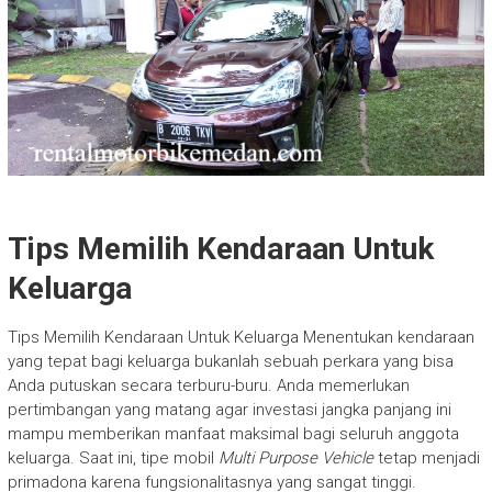
Tips Memilih Kendaraan Untuk
Keluarga
Tips Memilih Kendaraan Untuk Keluarga Menentukan kendaraan
yang tepat bagi keluarga bukanlah sebuah perkara yang bisa
Anda putuskan secara terburu-buru. Anda memerlukan
pertimbangan yang matang agar investasi jangka panjang ini
mampu memberikan manfaat maksimal bagi seluruh anggota
keluarga. Saat ini, tipe mobil
Multi Purpose Vehicle
tetap menjadi
primadona karena fungsionalitasnya yang sangat tinggi.