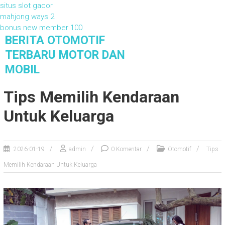
situs slot gacor
mahjong ways 2
bonus new member 100
S
BERITA OTOMOTIF
k
TERBARU MOTOR DAN
i
MOBIL
p
t
Berita Otomotif Terbaru Motor dan Mobil
Tips Memilih Kendaraan
o
c
Untuk Keluarga
o
n
t
e
2026-01-19
admin
0 Komentar
Otomotif
Tips
n
Memilih Kendaraan Untuk Keluarga
t