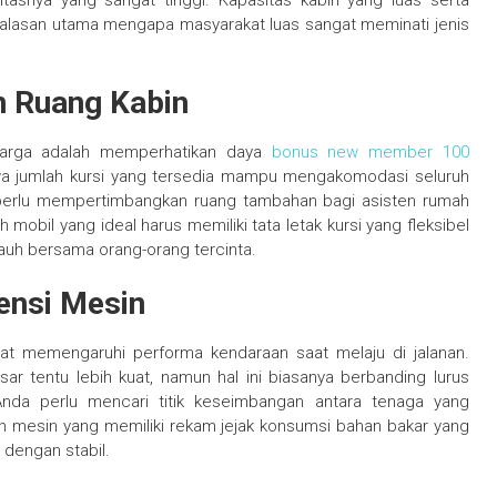
tasnya yang sangat tinggi. Kapasitas kabin yang luas serta
lasan utama mengapa masyarakat luas sangat meminati jenis
n Ruang Kabin
uarga adalah memperhatikan daya
bonus new member 100
 jumlah kursi yang tersedia mampu mengakomodasi seluruh
 perlu mempertimbangkan ruang tambahan bagi asisten rumah
 mobil yang ideal harus memiliki tata letak kursi yang fleksibel
auh bersama orang-orang tercinta.
ensi Mesin
gat memengaruhi performa kendaraan saat melaju di jalanan.
ar tentu lebih kuat, namun hal ini biasanya berbanding lurus
Anda perlu mencari titik keseimbangan antara tenaga yang
lah mesin yang memiliki rekam jejak konsumsi bahan bakar yang
a dengan stabil.