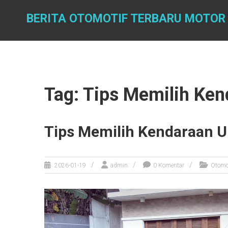
Skip
to
BERITA OTOMOTIF TERBARU MOTOR
content
Tag: Tips Memilih Ken
Tips Memilih Kendaraan U
2026-01-19
admin
0 Komentar
Otomo