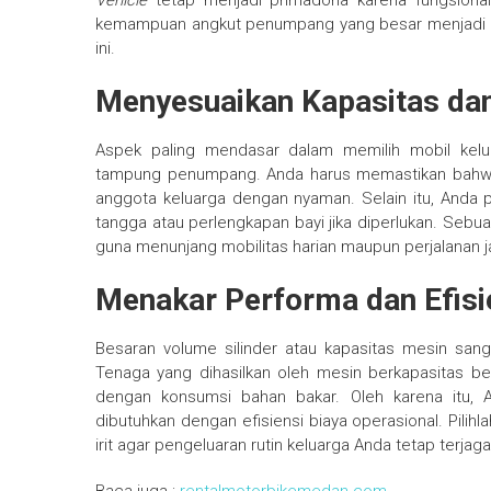
Vehicle
tetap menjadi primadona karena fungsionali
kemampuan angkut penumpang yang besar menjadi a
ini.
Menyesuaikan Kapasitas da
Aspek paling mendasar dalam memilih mobil kel
tampung penumpang. Anda harus memastikan bahwa
anggota keluarga dengan nyaman. Selain itu, Anda
tangga atau perlengkapan bayi jika diperlukan. Sebuah
guna menunjang mobilitas harian maupun perjalanan j
Menakar Performa dan Efisi
Besaran volume silinder atau kapasitas mesin san
Tenaga yang dihasilkan oleh mesin berkapasitas bes
dengan konsumsi bahan bakar. Oleh karena itu, 
dibutuhkan dengan efisiensi biaya operasional. Pilih
irit agar pengeluaran rutin keluarga Anda tetap terjag