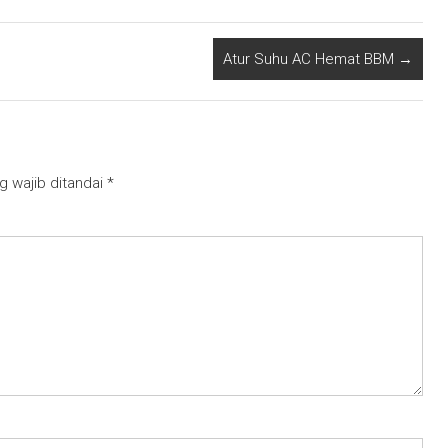
Atur Suhu AC Hemat BBM
→
g wajib ditandai
*