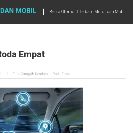
 DAN MOBIL
Berita Otomotif Terbaru Motor dan Mobil
 Roda Empat
tif
Fitur Canggih Kendaraan Roda Empat