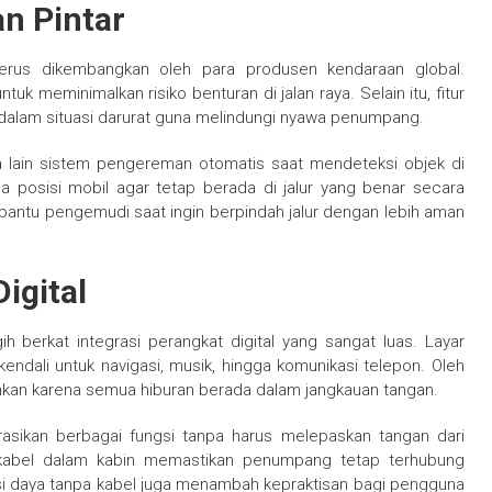
n Pintar
erus dikembangkan oleh para produsen kendaraan global.
tuk meminimalkan risiko benturan di jalan raya. Selain itu, fitur
alam situasi darurat guna melindungi nyawa penumpang.
ra lain sistem pengereman otomatis saat mendeteksi objek di
a posisi mobil agar tetap berada di jalur yang benar secara
bantu pengemudi saat ingin berpindah jalur dengan lebih aman
igital
 berkat integrasi perangkat digital yang sangat luas. Layar
ndali untuk navigasi, musik, hingga komunikasi telepon. Oleh
sankan karena semua hiburan berada dalam jangkauan tangan.
asikan berbagai fungsi tanpa harus melepaskan tangan dari
 nirkabel dalam kabin memastikan penumpang tetap terhubung
si daya tanpa kabel juga menambah kepraktisan bagi pengguna