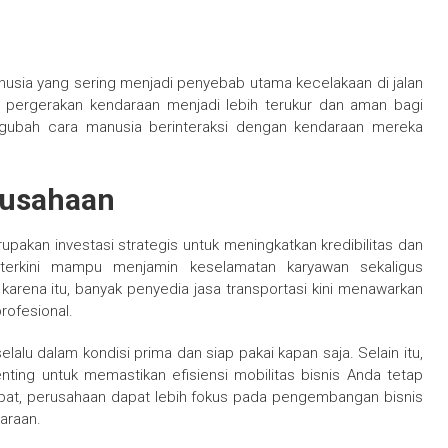
nusia yang sering menjadi penyebab utama kecelakaan di jalan
p pergerakan kendaraan menjadi lebih terukur dan aman bagi
engubah cara manusia berinteraksi dengan kendaraan mereka
rusahaan
pakan investasi strategis untuk meningkatkan kredibilitas dan
 terkini mampu menjamin keselamatan karyawan sekaligus
arena itu, banyak penyedia jasa transportasi kini menawarkan
ofesional.
lalu dalam kondisi prima dan siap pakai kapan saja. Selain itu,
ting untuk memastikan efisiensi mobilitas bisnis Anda tetap
epat, perusahaan dapat lebih fokus pada pengembangan bisnis
araan.