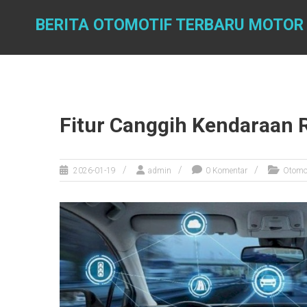
Skip
to
BERITA OTOMOTIF TERBARU MOTOR
content
Fitur Canggih Kendaraan
2026-01-19
admin
0 Komentar
Otomo