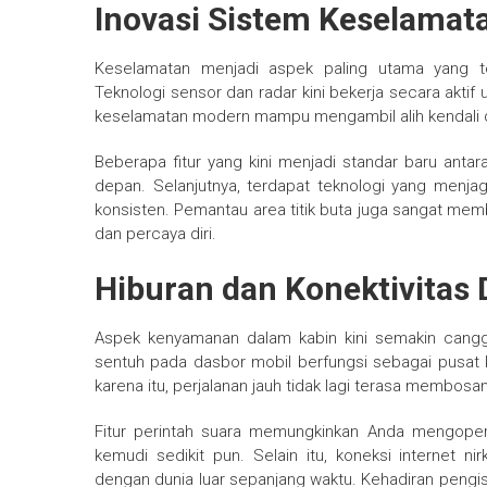
Inovasi Sistem Keselamata
Keselamatan menjadi aspek paling utama yang t
Teknologi sensor dan radar kini bekerja secara aktif un
keselamatan modern mampu mengambil alih kendali d
Beberapa fitur yang kini menjadi standar baru anta
depan. Selanjutnya, terdapat teknologi yang menjag
konsisten. Pemantau area titik buta juga sangat mem
dan percaya diri.
Hiburan dan Konektivitas D
Aspek kenyamanan dalam kabin kini semakin canggih
sentuh pada dasbor mobil berfungsi sebagai pusat ke
karena itu, perjalanan jauh tidak lagi terasa membo
Fitur perintah suara memungkinkan Anda mengoper
kemudi sedikit pun. Selain itu, koneksi internet
dengan dunia luar sepanjang waktu. Kehadiran pengi