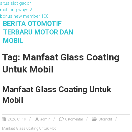
situs slot gacor
mahjong ways 2
bonus new member 100
S
BERITA OTOMOTIF
k
TERBARU MOTOR DAN
i
MOBIL
p
t
Berita Otomotif Terbaru Motor dan Mobil
Tag: Manfaat Glass Coating
o
c
Untuk Mobil
o
n
t
e
Manfaat Glass Coating Untuk
n
Mobil
t
2026-01-19
admin
0 Komentar
Otomotif
Manfaat Glass Coating Untuk Mobil