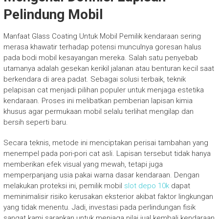
Pelindung Mobil
Manfaat Glass Coating Untuk Mobil Pemilik kendaraan sering
merasa khawatir terhadap potensi munculnya goresan halus
pada bodi mobil kesayangan mereka. Salah satu penyebab
utamanya adalah gesekan kerikil jalanan atau benturan kecil saat
berkendara di area padat. Sebagai solusi terbaik, teknik
pelapisan cat menjadi pilihan populer untuk menjaga estetika
kendaraan. Proses ini melibatkan pemberian lapisan kimia
khusus agar permukaan mobil selalu terlihat mengilap dan
bersih seperti baru.
Secara teknis, metode ini menciptakan perisai tambahan yang
menempel pada pori-pori cat asli. Lapisan tersebut tidak hanya
memberikan efek visual yang mewah, tetapi juga
memperpanjang usia pakai warna dasar kendaraan. Dengan
melakukan proteksi ini, pemilik mobil
slot depo 10k
dapat
meminimalisir risiko kerusakan eksterior akibat faktor lingkungan
yang tidak menentu. Jadi, investasi pada perlindungan fisik
sangat kami sarankan untuk menjaga nilai jual kembali kendaraan