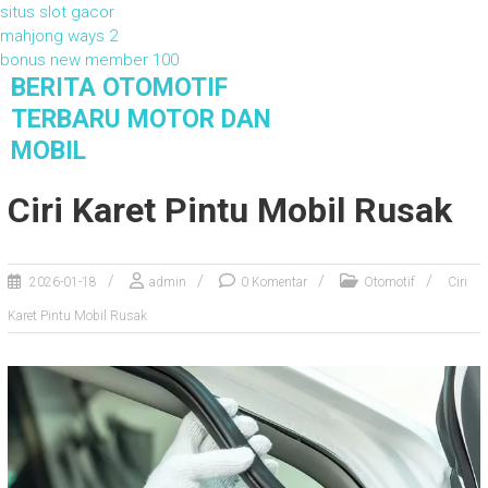
situs slot gacor
mahjong ways 2
bonus new member 100
S
BERITA OTOMOTIF
k
TERBARU MOTOR DAN
i
MOBIL
p
t
Berita Otomotif Terbaru Motor dan Mobil
Ciri Karet Pintu Mobil Rusak
o
c
o
n
2026-01-18
admin
0 Komentar
Otomotif
Ciri
t
Karet Pintu Mobil Rusak
e
n
t