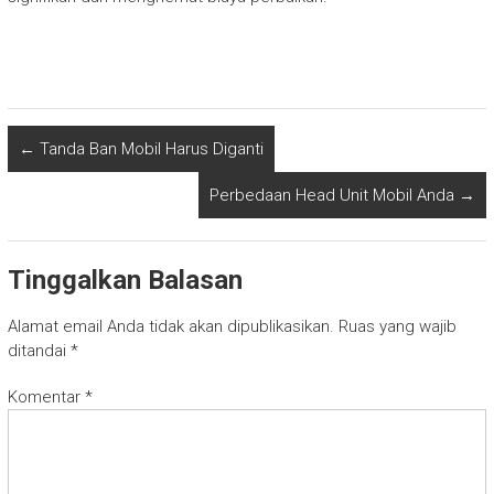
←
Tanda Ban Mobil Harus Diganti
Perbedaan Head Unit Mobil Anda
→
Tinggalkan Balasan
Alamat email Anda tidak akan dipublikasikan.
Ruas yang wajib
ditandai
*
Komentar
*