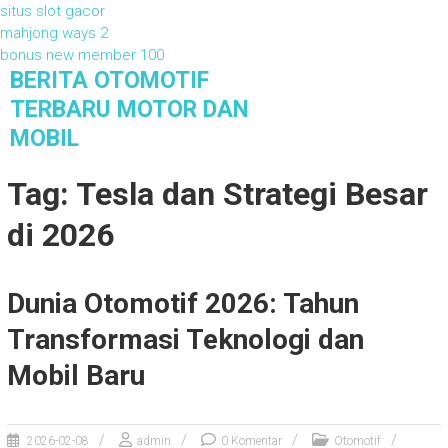
situs slot gacor
mahjong ways 2
bonus new member 100
S
BERITA OTOMOTIF
k
TERBARU MOTOR DAN
i
MOBIL
p
t
Berita Otomotif Terbaru Motor dan Mobil
Tag: Tesla dan Strategi Besar
o
c
di 2026
o
n
t
e
Dunia Otomotif 2026: Tahun
n
Transformasi Teknologi dan
t
Mobil Baru
2026-02-08
admin
0 Komentar
Otomotif