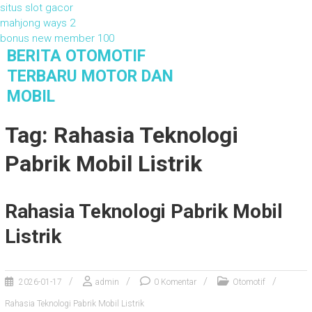
situs slot gacor
mahjong ways 2
bonus new member 100
S
BERITA OTOMOTIF
k
TERBARU MOTOR DAN
i
MOBIL
p
t
Berita Otomotif Terbaru Motor dan Mobil
Tag: Rahasia Teknologi
o
c
Pabrik Mobil Listrik
o
n
t
e
Rahasia Teknologi Pabrik Mobil
n
Listrik
t
2026-01-17
admin
0 Komentar
Otomotif
Rahasia Teknologi Pabrik Mobil Listrik