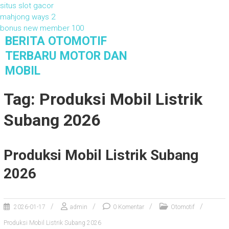
situs slot gacor
mahjong ways 2
bonus new member 100
S
BERITA OTOMOTIF
k
TERBARU MOTOR DAN
i
MOBIL
p
t
Berita Otomotif Terbaru Motor dan Mobil
Tag: Produksi Mobil Listrik
o
c
Subang 2026
o
n
t
e
Produksi Mobil Listrik Subang
n
2026
t
2026-01-17
admin
0 Komentar
Otomotif
Produksi Mobil Listrik Subang 2026