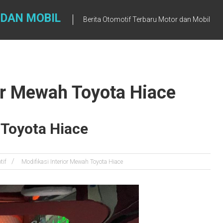
 DAN MOBIL
Berita Otomotif Terbaru Motor dan Mobil
ior Mewah Toyota Hiace
 Toyota Hiace
tif
Modifikasi Interior Mewah Toyota Hiace