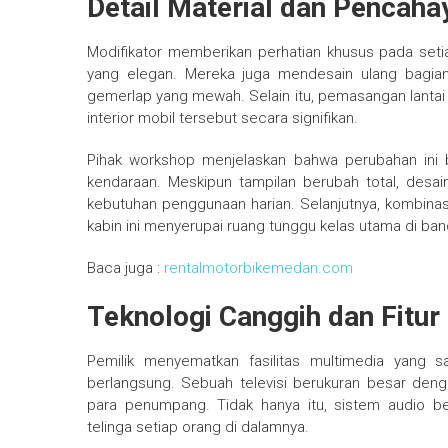
Detail Material dan Pencaha
Modifikator memberikan perhatian khusus pada setiap
yang elegan. Mereka juga mendesain ulang bagian
gemerlap yang mewah. Selain itu, pemasangan lanta
interior mobil tersebut secara signifikan.
Pihak workshop menjelaskan bahwa perubahan ini be
kendaraan. Meskipun tampilan berubah total, desai
kebutuhan penggunaan harian. Selanjutnya, kombin
kabin ini menyerupai ruang tunggu kelas utama di ban
Baca juga :
rentalmotorbikemedan.com
Teknologi Canggih dan Fitur
Pemilik menyematkan fasilitas multimedia yang 
berlangsung. Sebuah televisi berukuran besar dengan
para penumpang. Tidak hanya itu, sistem audio be
telinga setiap orang di dalamnya.