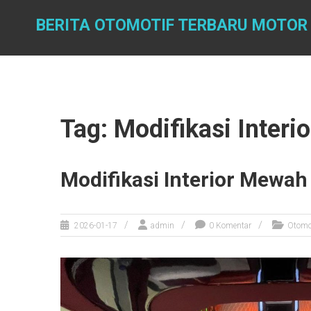
Skip
to
BERITA OTOMOTIF TERBARU MOTOR
content
Tag: Modifikasi Inter
Modifikasi Interior Mewah
2026-01-17
admin
0 Komentar
Otomo