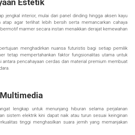
yaan Estetik
 jengkal interior, mulai dari panel dinding hingga aksen kayu
 atap agar terlihat lebih bersih serta memancarkan cahaya
i bermotif marmer secara instan menaikkan derajat kemewahan
rtujuan menghadirkan nuansa futuristis bagi setiap pemilik
ner tetap mempertahankan faktor fungsionalitas utama untuk
asi antara pencahayaan cerdas dan material premium membuat
dara.
 Multimedia
sangat lengkap untuk menunjang hiburan selama perjalanan
 sistem elektrik kini dapat naik atau turun sesuai keinginan
rkualitas tinggi menghasilkan suara jernih yang memanjakan