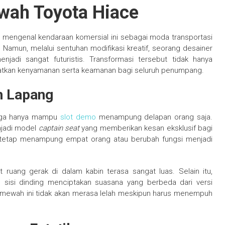
ewah Toyota Hiace
g mengenal kendaraan komersial ini sebagai moda transportasi
h. Namun, melalui sentuhan modifikasi kreatif, seorang desainer
jadi sangat futuristis. Transformasi tersebut tidak hanya
katkan kenyamanan serta keamanan bagi seluruh penumpang.
h Lapang
ingga hanya mampu
slot demo
menampung delapan orang saja.
njadi model
captain seat
yang memberikan kesan eksklusif bagi
g tetap menampung empat orang atau berubah fungsi menjadi
ang gerak di dalam kabin terasa sangat luas. Selain itu,
p sisi dinding menciptakan suasana yang berbeda dari versi
n mewah ini tidak akan merasa lelah meskipun harus menempuh