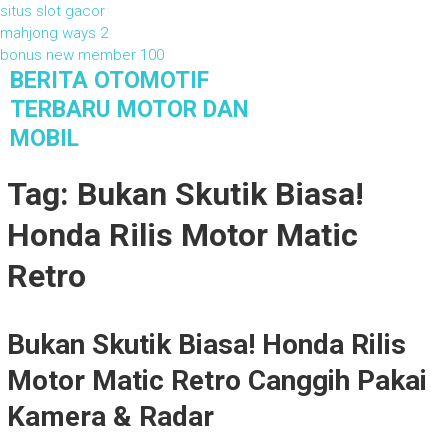
situs slot gacor
mahjong ways 2
bonus new member 100
S
BERITA OTOMOTIF
k
TERBARU MOTOR DAN
i
MOBIL
p
t
Berita Otomotif Terbaru Motor dan Mobil
Tag: Bukan Skutik Biasa!
o
c
Honda Rilis Motor Matic
o
n
Retro
t
e
n
Bukan Skutik Biasa! Honda Rilis
t
Motor Matic Retro Canggih Pakai
Kamera & Radar