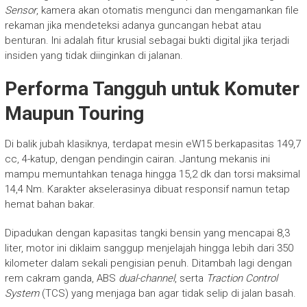
Sensor
, kamera akan otomatis mengunci dan mengamankan file
rekaman jika mendeteksi adanya guncangan hebat atau
benturan. Ini adalah fitur krusial sebagai bukti digital jika terjadi
insiden yang tidak diinginkan di jalanan.
Performa Tangguh untuk Komuter
Maupun Touring
Di balik jubah klasiknya, terdapat mesin eW15 berkapasitas 149,7
cc, 4-katup, dengan pendingin cairan. Jantung mekanis ini
mampu memuntahkan tenaga hingga 15,2 dk dan torsi maksimal
14,4 Nm. Karakter akselerasinya dibuat responsif namun tetap
hemat bahan bakar.
Dipadukan dengan kapasitas tangki bensin yang mencapai 8,3
liter, motor ini diklaim sanggup menjelajah hingga lebih dari 350
kilometer dalam sekali pengisian penuh. Ditambah lagi dengan
rem cakram ganda, ABS
dual-channel
, serta
Traction Control
System
(TCS) yang menjaga ban agar tidak selip di jalan basah.