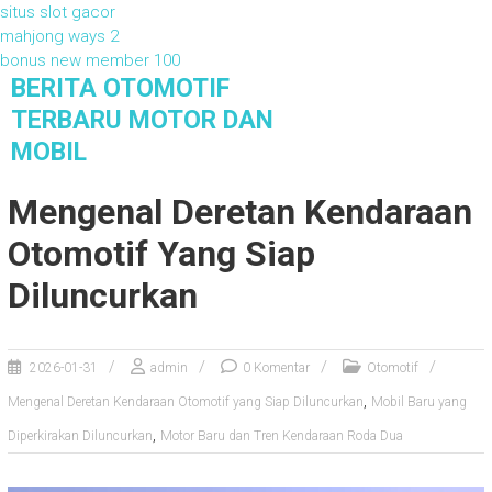
situs slot gacor
mahjong ways 2
bonus new member 100
S
BERITA OTOMOTIF
k
TERBARU MOTOR DAN
i
MOBIL
p
t
Berita Otomotif Terbaru Motor dan Mobil
Mengenal Deretan Kendaraan
o
c
Otomotif Yang Siap
o
n
Diluncurkan
t
e
n
2026-01-31
admin
0 Komentar
Otomotif
t
,
Mengenal Deretan Kendaraan Otomotif yang Siap Diluncurkan
Mobil Baru yang
,
Diperkirakan Diluncurkan
Motor Baru dan Tren Kendaraan Roda Dua