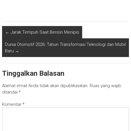
←
Jarak Tempuh Saat Bensin Menipis
Dunia Otomotif 2026: Tahun Transformasi Teknologi dan Mobil
Baru
→
Tinggalkan Balasan
Alamat email Anda tidak akan dipublikasikan.
Ruas yang wajib
ditandai
*
Komentar
*