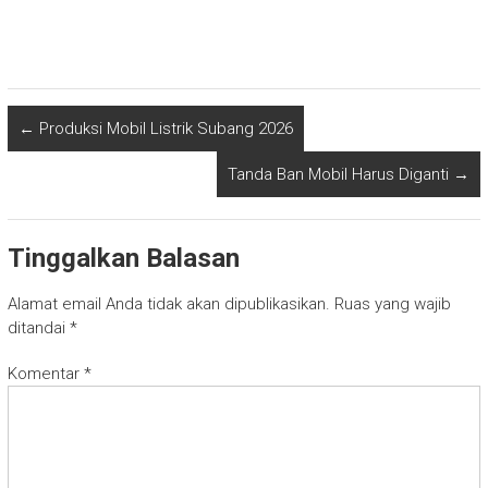
←
Produksi Mobil Listrik Subang 2026
Tanda Ban Mobil Harus Diganti
→
Tinggalkan Balasan
Alamat email Anda tidak akan dipublikasikan.
Ruas yang wajib
ditandai
*
Komentar
*