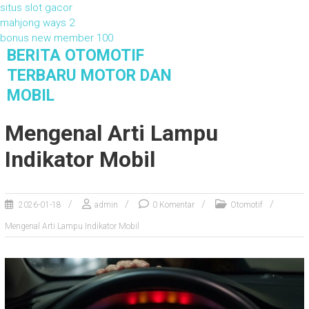
situs slot gacor
mahjong ways 2
bonus new member 100
S
BERITA OTOMOTIF
k
TERBARU MOTOR DAN
i
MOBIL
p
t
Berita Otomotif Terbaru Motor dan Mobil
Mengenal Arti Lampu
o
c
Indikator Mobil
o
n
t
e
2026-01-18
admin
0 Komentar
Otomotif
n
Mengenal Arti Lampu Indikator Mobil
t