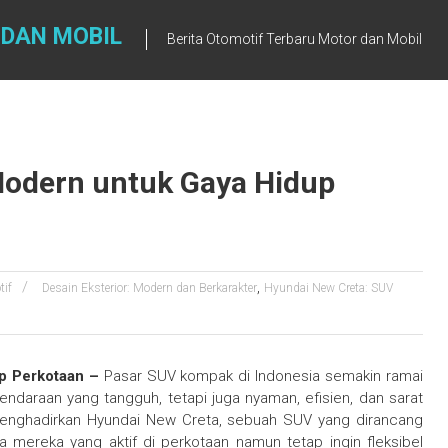
 DAN MOBIL
Berita Otomotif Terbaru Motor dan Mobil
Modern untuk Gaya Hidup
,
tif
Desain Eksterior: Modern dan Berkarakter
Hyundai New Creta: SUV
p Perkotaan –
Pasar SUV kompak di Indonesia semakin ramai
endaraan yang tangguh, tetapi juga nyaman, efisien, dan sarat
menghadirkan Hyundai New Creta, sebuah SUV yang dirancang
 mereka yang aktif di perkotaan namun tetap ingin fleksibel