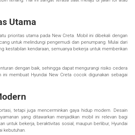
h tenang. Hal ini sangat terasa saat melaju di jalan tol atau
tas Utama
u prioritas utama pada New Creta. Mobil ini dibekali dengan
rancang untuk melindungi pengemudi dan penumpang. Mulai dari
ng kestabilan kendaraan, semuanya bekerja untuk memberikan
benturan dengan baik, sehingga dapat mengurangi risiko cedera
atan ini membuat Hyundai New Creta cocok digunakan sebagai
Modern
ortasi, tetapi juga mencerminkan gaya hidup modern. Desain
kenyamanan yang ditawarkan menjadikan mobil ini relevan bagi
untuk bekerja, beraktivitas sosial, maupun berlibur, Hyundai
i kebutuhan.