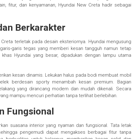
in, fitur, dan kenyamanan, Hyundai New Creta hadir sebagai
dan Berkarakter
 Creta terletak pada desain eksteriornya. Hyundai mengusung
 garis-garis tegas yang memberi kesan tangguh namun tetap
ril khas Hyundai yang besar, dipadukan dengan lampu utama
erikan kesan dinamis. Lekukan halus pada bodi membuat mobil
 pelek berdesain sporty menambah kesan premium. Bagian
belakang yang dirancang modern dan mudah dikenali. Secara
ang mampu mencuri perhatian tanpa terlihat berlebihan.
an Fungsional
an suasana interior yang nyaman dan fungsional. Tata letak
sehingga pengemudi dapat mengakses berbagai fitur tanpa