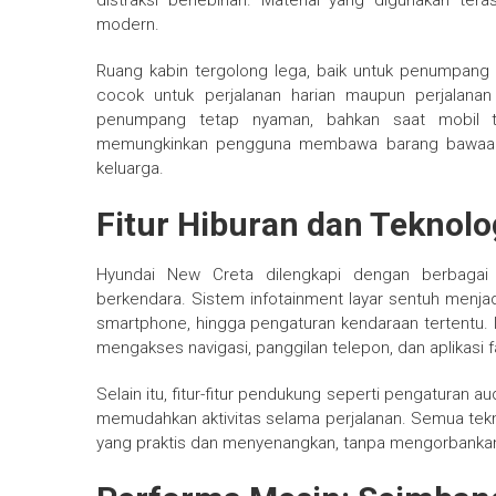
distraksi berlebihan. Material yang digunakan ter
modern.
Ruang kabin tergolong lega, baik untuk penumpang
cocok untuk perjalanan harian maupun perjalana
penumpang tetap nyaman, bahkan saat mobil te
memungkinkan pengguna membawa barang bawaan de
keluarga.
Fitur Hiburan dan Teknolo
Hyundai New Creta dilengkapi dengan berbagai 
berkendara. Sistem infotainment layar sentuh menjadi
smartphone, hingga pengaturan kendaraan tertentu.
mengakses navigasi, panggilan telepon, dan aplikasi fa
Selain itu, fitur-fitur pendukung seperti pengaturan a
memudahkan aktivitas selama perjalanan. Semua tek
yang praktis dan menyenangkan, tanpa mengorbanka