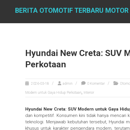
Skip
to
BERITA OTOMOTIF TERBARU MOTOR
content
Hyundai New Creta: SUV 
Perkotaan
2026-03-18
admin
0 Komentar
Otomo
,
Modern untuk Gaya Hidup Perkotaan
Interior
Hyundai New Creta: SUV Modern untuk Gaya Hidu
dan kompetitif. Konsumen kini tidak hanya mencari k
teknologi. Menjawab kebutuhan tersebut, Hyundai 
khusus untuk karakter pengendara modern, terutama