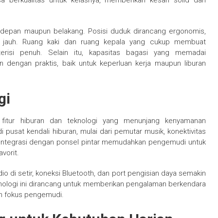
asa berkualitas untuk kelasnya, memberikan kesan solid dan
 depan maupun belakang. Posisi duduk dirancang ergonomis,
n jauh. Ruang kaki dan ruang kepala yang cukup membuat
risi penuh. Selain itu, kapasitas bagasi yang memadai
ngan praktis, baik untuk keperluan kerja maupun liburan
gi
fitur hiburan dan teknologi yang menunjang kenyamanan
 pusat kendali hiburan, mulai dari pemutar musik, konektivitas
 Integrasi dengan ponsel pintar memudahkan pengemudi untuk
vorit.
udio di setir, koneksi Bluetooth, dan port pengisian daya semakin
nologi ini dirancang untuk memberikan pengalaman berkendara
n fokus pengemudi.