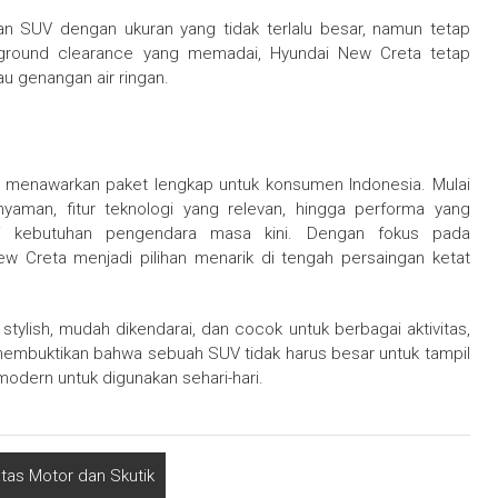
an SUV dengan ukuran yang tidak terlalu besar, namun tetap
n ground clearance yang memadai, Hyundai New Creta tetap
au genangan air ringan.
 menawarkan paket lengkap untuk konsumen Indonesia. Mulai
nyaman, fitur teknologi yang relevan, hingga performa yang
i kebutuhan pengendara masa kini. Dengan fokus pada
ew Creta menjadi pilihan menarik di tengah persaingan ketat
ylish, mudah dikendarai, dan cocok untuk berbagai aktivitas,
 membuktikan bahwa sebuah SUV tidak harus besar untuk tampil
modern untuk digunakan sehari-hari.
as Motor dan Skutik