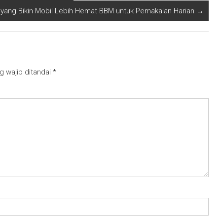
 yang Bikin Mobil Lebih Hemat BBM untuk Pemakaian Harian
→
g wajib ditandai
*